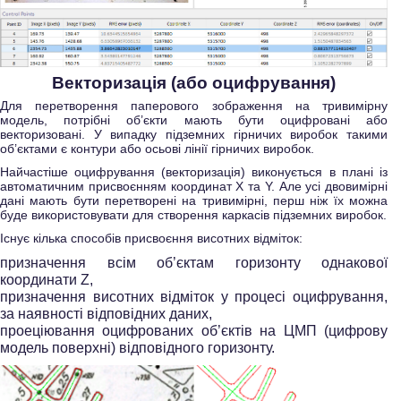
Векторизація (або оцифрування)
Для перетворення паперового зображення на тривимірну
модель, потрібні об’єкти мають бути оцифровані або
векторизовані. У випадку підземних гірничих виробок такими
об’єктами є контури або осьові лінії гірничих виробок.
Найчастіше оцифрування (векторизація) виконується в плані із
автоматичним присвоєнням координат X та Y. Але усі двовимірні
дані мають бути перетворені на тривимірні, перш ніж їх можна
буде використовувати для створення каркасів підземних виробок.
Існує кілька способів присвоєння висотних відміток:
призначення всім об’єктам горизонту однакової
координати Z,
призначення висотних відміток у процесі оцифрування,
за наявності відповідних даних,
проеціювання оцифрованих об’єктів на ЦМП (цифрову
модель поверхні) відповідного горизонту.