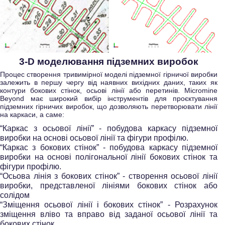
3-D моделювання підземних виробок
Процес створення тривимірної моделі підземної гірничої виробки
залежить в першу чергу від наявних вихідних даних, таких як
контури бокових стінок, осьові лінії або перетинів. Micromine
Beyond має широкий вибір інструментів для проєктування
підземних гірничих виробок, що дозволяють перетворювати лінії
на каркаси, а саме:
“Каркас з осьової лінії” - побудова каркасу підземної
виробки на основі осьової лінії та фігури профілю.
“Каркас з бокових стінок” - побудова каркасу підземної
виробки на основі полігональної лінії бокових стінок та
фігури профілю.
“Осьова лінія з бокових стінок” - створення осьової лінії
виробки, представленої лініями бокових стінок або
солідом
“Зміщення осьової лінії і бокових стінок” - Розрахунок
зміщення вліво та вправо від заданої осьової лінії та
бокових стінок