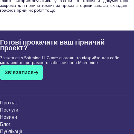
також використовуватись у звітній та технічній документації,
зокрема для гірничо-технічних проєктів, оцінки запасів, складанні
графіків гірничих робіт тощо.
Готові прокачати ваш гірничий
проект?
Зв’яжіться з Softmine LLC вже сьогодні та відкрийте для себе
можливості програмного забезпечення Micromine.
Зв’язатися
Про нас
Послуги
Новини
Блог
Публікації