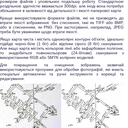
розміром файлів і уповільнює подальшу роботу. Стандартною
роздільною здатністю вважається 300dpi, але іноді вона потребує
збільшення в залежності від детальності і якості паперової карти.
Краще використовувати формати файлів, які не призводять до
втрати якості зображення: без стиснення, такі як TIFF або BMP,
або зі стисненням, як PNG. При застосуванні, наприклад, JPEG
треба бути уважними щодо втрати якості.
Якщо карта чиста і містить одноколірні контурні об’єкти, ідеально
підійде чорно-біле (1 біт) або відтінки сірого (8 біт) сканування.
Але якщо карта містить кольорові лінії або зафарбовані полігони,
то знадобиться повнокольорове (24-бітове) сканування з
використанням RGB або SMYK колірних моделей.
Для покращення та очищення зображень зазвичай
використовуються програми для обробки фотографій, які мають
спеціальні автоматичні та ручні інструменти з корекції та
редагування.