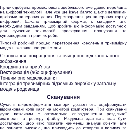
Гірничодобувна промисловість здебільшого вже давно перейшла
на цифрові технології, але усе ще існує багато шахт з великими
архівами паперових даних. Перетворення цих паперових карт у
цифровий, бажано тривимірний формат, є складним але
необхідним завданням, щоб зробити цю інформацію доступною
для сучасних технологій проєктування, планування та
супроводження гірничих робіт.
Типовий робочий процес перетворення креслень в тривимірну
модель включає наступні етапи:
Сканування, покращення та очищення відсканованого
зображення
Координатна прив'язка
Векторизація (або оцифрування)
Тривимірне моделювання
Інтеграція тривимірних підземних виробок у загальну
модель родовища
Сканування
Сучасні широкоформатні сканери дозволяють оцифровувати
відскановані копії карт на моніторі комп'ютера. При скануванні
дуже важливим є оптимальне співвідношення роздільної
здатності та розміру файлу. Роздільна здатність має бути
достатньою, щоб чітко показати найменші значущі об’єкти, але
не занадто високою, що призводить до створення великих за