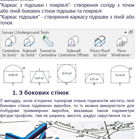
“Каркас з підошви і покрівлі”- створення соліду з точок
або ліній бокових стінок підошви та покрівлі
“Каркас підошви” - створення каркасу підошви з ліній або
точок
1. З бокових стінок
У випадку, коли історичні паперові плани горизонтів містять лінії
бокових стінок підземних виробок, то їх можна використати для
побудови тривимірних виробок, вказавши також параметри
фігури профілю, такі як ширина, висота, радіус округлення та ін.