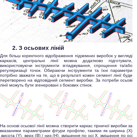
2. З осьових ліній
Для більш коректного відображення підземних виробок у вигляді
каркасів, центральні лінії можна додатково підготувати,
використовуючи інструменти згладжування, спрощення та/або
регуляризації точок. Обираючи інструменти та їхні параметри
потрібно зважати на те, що в результаті кожен сегмент лінії буде
перетворено на відповідний сегмент виробки. За потреби осьові
лінії можуть бути згенеровані з бокових стінок.
На основі осьової лінії можна створити каркас гірничої виробки за
вказаними параметрами фігури профілю, такими як ширина (X)
,висота (Y), верх (В) / низ (Н), зміщення по осі X, зміщення по осі