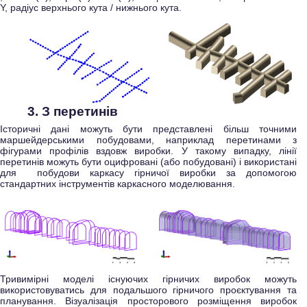
Y, радіус верхнього кута / нижнього кута.
3. З перетинів
Історичні дані можуть бути представлені більш точними
маршейдерськими побудовами, наприклад перетинами з
фігурами профілів вздовж виробки. У такому випадку, лінії
перетинів можуть бути оцифровані (або побудовані) і використані
для побудови каркасу гірничої виробки за допомогою
стандартних інструментів каркасного моделювання.
Тривимірні моделі існуючих гірничих виробок можуть
використовуватись для подальшого гірничого проєктування та
планування. Візуалізація просторового розміщення виробок