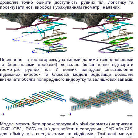
дозволяє точно оцінити доступність рудних тіл, логістику та
проєктувати нові виробки з урахуванням геометрії наявних.
Поєднання з геологорозвідувальними даними (свердловинами
та борозневими пробами) дозволяє більш точно відтворити
геометрію рудних тіл. У деяких випадках співставлення
підземних виробок та блокової моделі родовища дозволяє
визначати обсяги попереднього видобутку та залишкових запасів.
Моделі можуть бути проекспортувані у різні формати
(наприклад,
.DXF, .OBJ, .DWG та ін.) для роботи в середовищі CAD або GIS,
для обміну між спеціалістами та відділами. Такі дані можуть